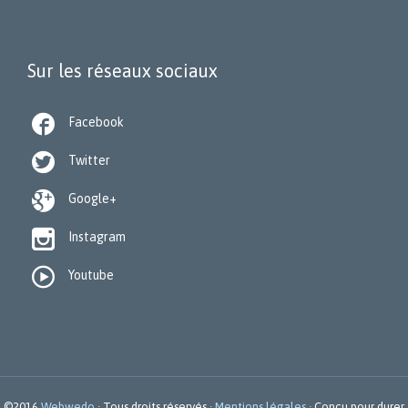
Sur les réseaux sociaux

Facebook

Twitter

Google+

Instagram

Youtube
©2016
Webwedo
· Tous droits réservés ·
Mentions légales
· Conçu pour durer