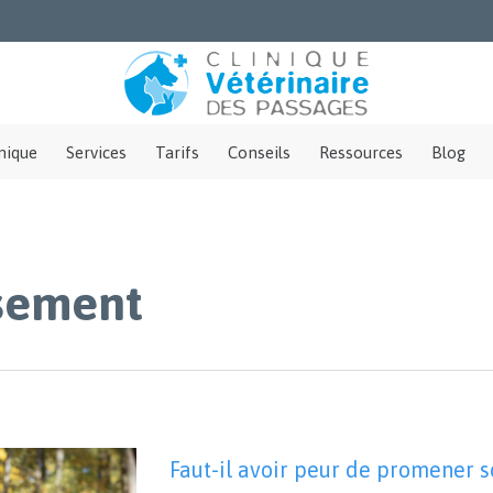
Skip
inique
Services
Tarifs
Conseils
Ressources
Blog
to
content
sement
Faut-il avoir peur de promener s