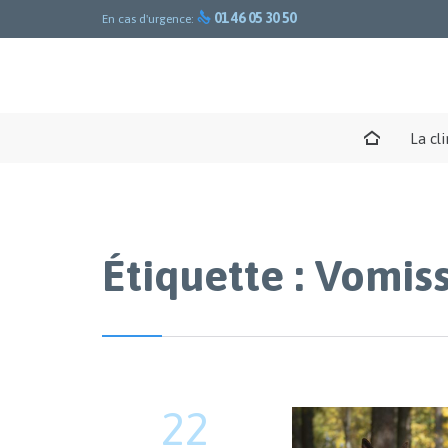

01 46 05 30 50
En cas d'urgence:
La cl
Étiquette :
Vomis
22