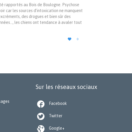
 été rapportés au Bois de Boulogne. Psychose
voir car les sources d’intoxication ne manquent
 excréments, des drogues et bien sûr des
nées…, les chiens ont tendance à avaler tout
LOVE

0
IT
Sur les réseaux sociaux
ssages

Facebook

Twitter

Google+