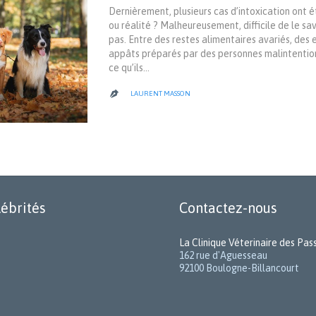
Dernièrement, plusieurs cas d’intoxication ont
ou réalité ? Malheureusement, difficile de le sa
pas. Entre des restes alimentaires avariés, des
appâts préparés par des personnes malintention
ce qu’ils…
LAURENT MASSON

lébrités
Contactez-nous
La Clinique Véterinaire des Pa
162 rue d'Aguesseau
92100 Boulogne-Billancourt