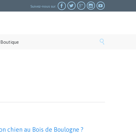





Suivez-nous sur:

Boutique
on chien au Bois de Boulogne ?